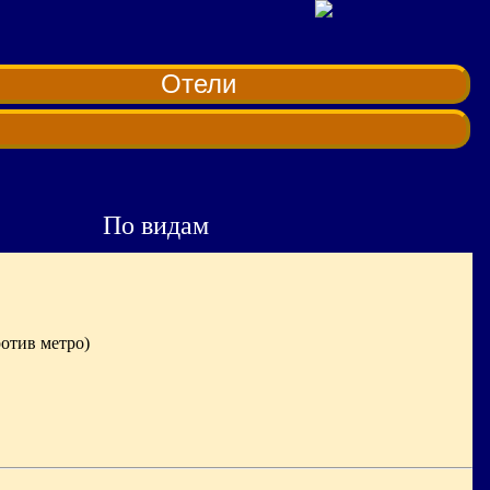
Отели
По видам
ротив метро)