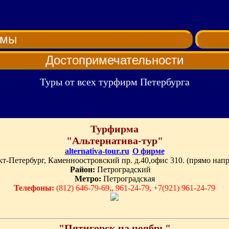
рмы
Достопримечательности
Туры от всех турфирм Петербурга
Турфирма
"Альтернатива-тур"
alternativa-tour.ru
О фирме
т-Петербург, Каменноостровский пр. д.40,офис 310. (прямо нап
Район:
Петроградский
Метро:
Петроградская
Телефоны:
(812) 646-79-69,, 961-24-79, +7(921) 961-24-79
"Пятигорск на ноябрь"