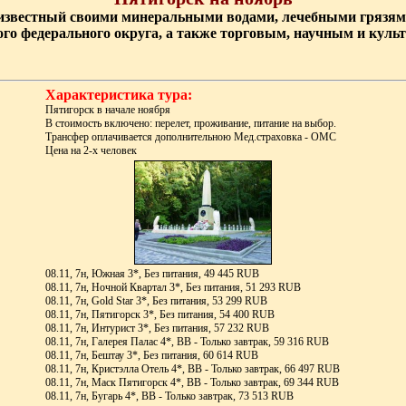
, известный своими минеральными водами, лечебными грязям
ого федерального округа, а также торговым, научным и кул
Характеристика тура:
Пятигорск в начале ноября
В стоимость включено: перелет, проживание, питание на выбор.
Трансфер оплачивается дополнительною Мед.страховка - ОМС
Цена на 2-х человек
08.11, 7н, Южная 3*, Без питания, 49 445 RUB
08.11, 7н, Ночной Квартал 3*, Без питания, 51 293 RUB
08.11, 7н, Gold Star 3*, Без питания, 53 299 RUB
08.11, 7н, Пятигорск 3*, Без питания, 54 400 RUB
08.11, 7н, Интурист 3*, Без питания, 57 232 RUB
08.11, 7н, Галерея Палас 4*, BB - Только завтрак, 59 316 RUB
08.11, 7н, Бештау 3*, Без питания, 60 614 RUB
08.11, 7н, Кристэлла Отель 4*, BB - Только завтрак, 66 497 RUB
08.11, 7н, Маск Пятигорск 4*, BB - Только завтрак, 69 344 RUB
08.11, 7н, Бугарь 4*, BB - Только завтрак, 73 513 RUB