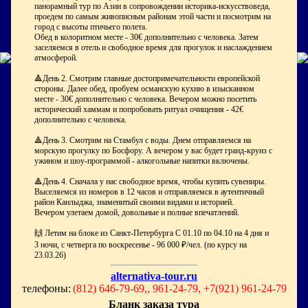
панорамный тур по Азии в сопровождении историка-искусствоведа,
проедем по самым живописным районам этой части и посмотрим на
город с высоты птичьего полета.
Обед в колоритном месте - 30€ дополнительно с человека. Затем
заселяемся в отель и свободное время для прогулок и наслаждением
атмосферой.
🔺День 2. Смотрим главные достопримечательности европейской
стороны. Далее обед, пробуем османскую кухню в изысканном
месте - 30€ дополнительно с человека. Вечером можно посетить
исторический хаммам и попробовать ритуал очищения - 42€
дополнительно с человека.
🔺День 3. Смотрим на Стамбул с воды. Днем отправляемся на
морскую прогулку по Босфору. А вечером у вас будет гранд-круиз с
ужином и шоу-программой - алкогольные напитки включены.
🔺День 4. Сначала у нас свободное время, чтобы купить сувениры.
Выселяемся из номеров в 12 часов и отправляемся в аутентичный
район Канлыджа, знаменитый своими видами и историей.
Вечером улетаем домой, довольные и полные впечатлений.
🙌 Летим на блоке из Санкт-Петербурга С 01.10 по 04.10 на 4 дня и
3 ночи, с четверга по воскресенье - 96 000 ₽/чел. (по курсу на
23.03.26)
alternativa-tour.ru
телефоны:
(812) 646-79-69,, 961-24-79, +7(921) 961-24-79
Бланк заказа тура