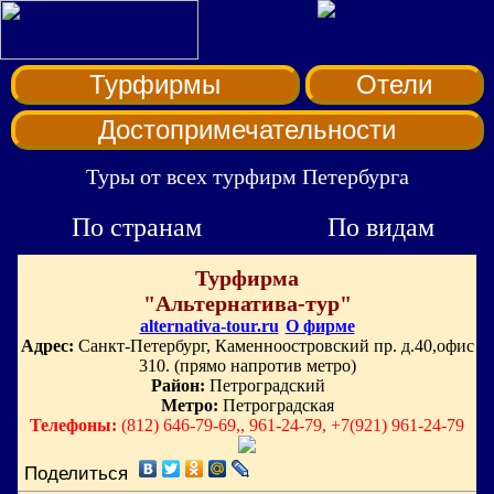
Турфирмы
Отели
Достопримечательности
Туры от всех турфирм Петербурга
По странам
По видам
Турфирма
"Альтернатива-тур"
alternativa-tour.ru
О фирме
Адрес:
Санкт-Петербург, Каменноостровский пр. д.40,офис
310. (прямо напротив метро)
Район:
Петроградский
Метро:
Петроградская
Телефоны:
(812) 646-79-69,, 961-24-79, +7(921) 961-24-79
Поделиться