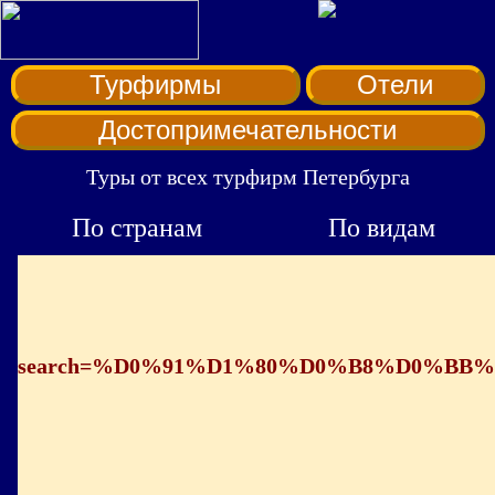
Турфирмы
Отели
Достопримечательности
Туры от всех турфирм Петербурга
По странам
По видам
search=%D0%91%D1%80%D0%B8%D0%B