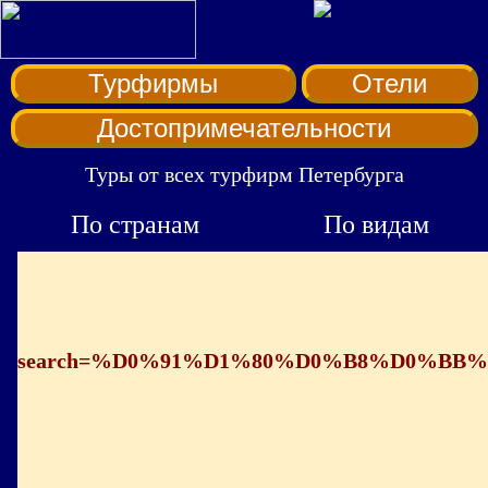
Турфирмы
Отели
Достопримечательности
Туры от всех турфирм Петербурга
По странам
По видам
search=%D0%91%D1%80%D0%B8%D0%B