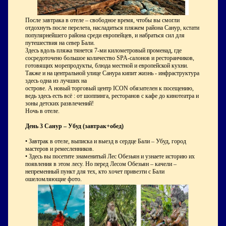
После завтрака в отеле – свободное время, чтобы вы смогли
отдохнуть после перелета, насладиться пляжем района Санур, кстати
популярнейшего района среди европейцев, и набраться сил для
путешествия на север Бали.
Здесь вдоль пляжа тянется 7-ми километровый променад, где
сосредоточено большое количество SPA-салонов и ресторанчиков,
готовящих морепродукты, блюда местной и европейской кухни.
Также и на центральной улице Санура кипит жизнь - инфраструктура
здесь одна из лучших на
острове. А новый торговый центр ICON обязателен к посещению,
ведь здесь есть всё : от шоппинга, ресторанов с кафе до кинотеатра и
зоны детских развлечений!
Ночь в отеле.
День 3 Санур – Убуд (завтрак+обед)
•
Завтрак в отеле, выписка и выезд в сердце Бали – Убуд, город
мастеров и ремесленников.
•
Здесь вы посетите знаменитый Лес Обезьян и узнаете историю их
появления в этом лесу. Но перед Лесом Обезьян – качели –
непременный пункт для тех, кто хочет привезти с Бали
ошеломляющие фото.