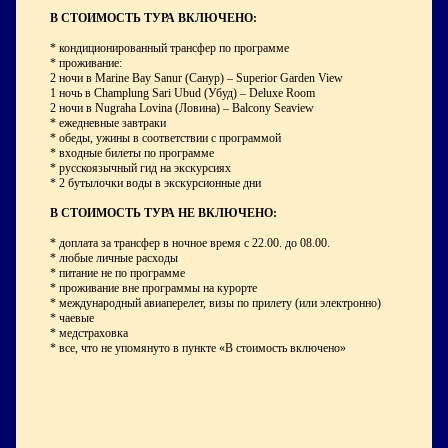
В СТОИМОСТЬ ТУРА ВКЛЮЧЕНО:
* кондиционированный трансфер по программе
* проживание:
2 ночи в Marine Bay Sanur (Санур) – Superior Garden View
1 ночь в Champlung Sari Ubud (Убуд) – Deluxe Room
2 ночи в Nugraha Lovina (Ловина) – Balcony Seaview
* ежедневные завтраки
* обеды, ужины в соответствии с программой
* входные билеты по программе
* русскоязычный гид на экскурсиях
* 2 бутылочки воды в экскурсионные дни
В СТОИМОСТЬ ТУРА НЕ ВКЛЮЧЕНО:
* доплата за трансфер в ночное время с 22.00. до 08.00.
* любые личные расходы
* питание не по программе
* проживание вне программы на курорте
* международный авиаперелет, визы по прилету (или электронно)
* чаевые
* медстраховка
* все, что не упомянуто в пункте «В стоимость включено»