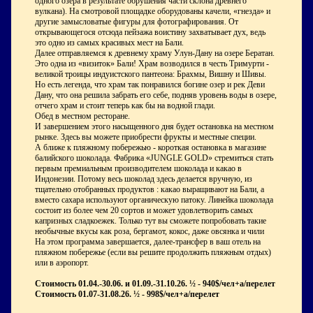
одного озера в результате обрушения части склона древнего
вулкана). На смотровой площадке оборудованы качели, «гнезда» и
другие замысловатые фигуры для фотографирования. От
открывающегося отсюда пейзажа воистину захватывает дух, ведь
это одно из самых красивых мест на Бали.
Далее отправляемся к древнему храму Улун-Дану на озере Бератан.
Это одна из «визиток» Бали! Храм возводился в честь Тримурти -
великой троицы индуистского пантеона: Брахмы, Вишну и Шивы.
Но есть легенда, что храм так понравился богине озер и рек Деви
Дану, что она решила забрать его себе, подняв уровень воды в озере,
отчего храм и стоит теперь как бы на водной глади.
Обед в местном ресторане.
И завершением этого насыщенного дня будет остановка на местном
рынке. Здесь вы можете приобрести фрукты и местные специи.
А ближе к пляжному побережью - короткая остановка в магазине
балийского шоколада. Фабрика «JUNGLE GOLD» стремиться стать
первым премиальным производителем шоколада и какао в
Индонезии. Потому весь шоколад здесь делается вручную, из
тщательно отобранных продуктов : какао выращивают на Бали, а
вместо сахара используют органическую патоку. Линейка шоколада
состоит из более чем 20 сортов и может удовлетворить самых
капризных сладкоежек. Только тут вы сможете попробовать такие
необычные вкусы как роза, бергамот, кокос, даже овсянка и чили
На этом программа завершается, далее-трансфер в ваш отель на
пляжном побережье (если вы решите продолжить пляжным отдых)
или в аэропорт.
Стоимость 01.04.-30.06. и 01.09.-31.10.26. ½ - 940$/чел+а/перелет
Стоимость 01.07-31.08.26. ½ - 998$/чел+а/перелет