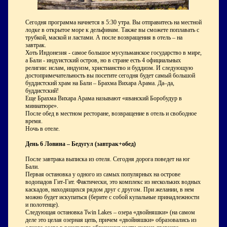
Сегодня программа начнется в 5:30 утра. Вы отправитесь на местной
лодке в открытое море к дельфинам. Также вы сможете поплавать с
трубкой, маской и ластами. А после возвращения в отель – на
завтрак.
Хоть Индонезия - самое большое мусульманское государство в мире,
а Бали - индуистский остров, но в стране есть 4 официальных
религии: ислам, индуизм, христианство и буддизм. И следующую
достопримечательность вы посетите сегодня будет самый большой
буддистский храм на Бали – Брахма Вихара Арама. Да–да,
буддистский!
Еще Брахма Вихара Арама называют «яванский Боробудур в
миниатюре».
После обед в местном ресторане, возвращение в отель и свободное
время.
Ночь в отеле.
День 6 Ловина – Бедугул (завтрак+обед)
После завтрака выписка из отеля. Сегодня дорога поведет на юг
Бали.
Первая остановка у одного из самых популярных на острове
водопадов Гит-Гит. Фактически, это комплекс из нескольких водных
каскадов, находящихся рядом друг с другом. При желании, в нем
можно будет искупаться (берите с собой купальные принадлежности
и полотенце).
Следующая остановка Twin Lakes – озера «двойняшки» (на самом
деле это целая озерная цепь, причем «двойняшки» образовались из