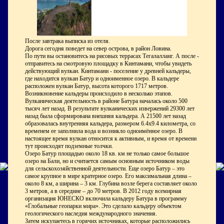
После завтрака выписка из отеля.
Дорога сегодня поведет на север острова, в район Ловина.
По пути вы остановитесь на рисовых террасах Тегалалланг. А после -
отправитесь на смотровую площадку в Кинтамани, чтобы увидеть
действующий вулкан. Кинтамани - поселение у древней кальдеры,
где находится вулкан Батур и одноименное озеро. В кальдере
расположен вулкан Батур, высота которого 1717 метров.
Возникновение кальдеры происходило в несколько этапов.
Вулканическая деятельность в районе Батура началась около 500
тысяч лет назад. В результате вулканических извержений 29300 лет
назад была сформирована внешняя кальдера. А 21500 лет назад
образовалась внутренняя кальдера, размером 6.4x9.4 километра, со
временем ее заполнила вода и возникло одноимённое озеро. В
настоящее время вулкан относится к активным, и время от времени
тут происходят подземные толчки.
Озеро Батур площадью около 18 кв. км не только самое большое
озеро на Бали, но и считается самым основным источником воды
для сельскохозяйственной деятельности. Еще озеро Батур – это
самое крупное в мире кратерное озеро. Его максимальная длина –
около 8 км, а ширина – 3 км. Глубина возле берега составляет около
3 метров, а в середине – до 70 метров. В 2012 году всемирная
организация ЮНЕСКО включила кальдеру Батура в программу
«Глобальные геопарки мира». Это сделало кальдеру объектом
геологического наследия международного значения.
Затем искупаетесь в горячих источниках, которые расположились